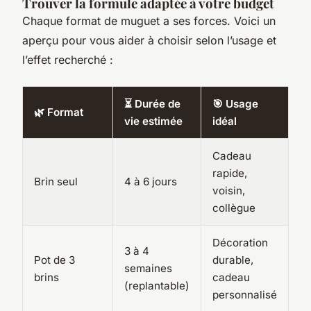
Trouver la formule adaptée à votre budget
Chaque format de muguet a ses forces. Voici un
aperçu pour vous aider à choisir selon l’usage et
l’effet recherché :
⏳ Durée de
🎯 Usage
🌿 Format
vie estimée
idéal
Cadeau
rapide,
Brin seul
4 à 6 jours
voisin,
collègue
Décoration
3 à 4
Pot de 3
durable,
semaines
brins
cadeau
(replantable)
personnalisé