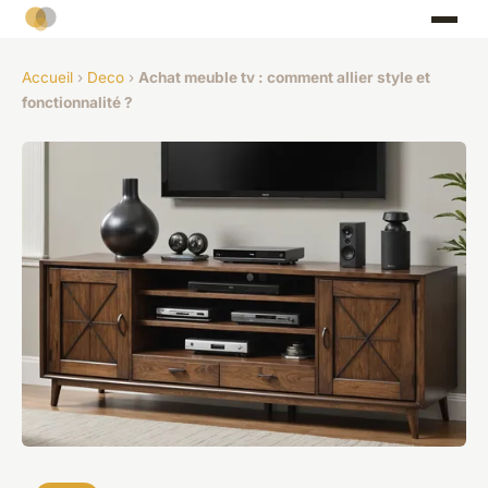
Accueil
›
Deco
›
Achat meuble tv : comment allier style et
fonctionnalité ?