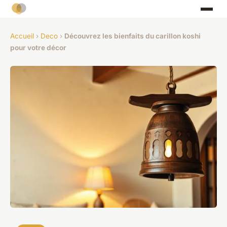
Accueil
›
Deco
›
Découvrez les bienfaits du carillon koshi
pour votre décor