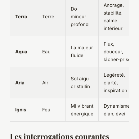
Ancrage,
Do
stabilité,
Terra
Terre
mineur
calme
profond
intérieur
Flux,
La majeur
Aqua
Eau
douceur,
fluide
lâcher-prise
Légèreté,
Sol aigu
Aria
Air
clarté,
cristallin
inspiration
Mi vibrant
Dynamisme,
Ignis
Feu
énergique
élan, éveil
Les interrogations courantes