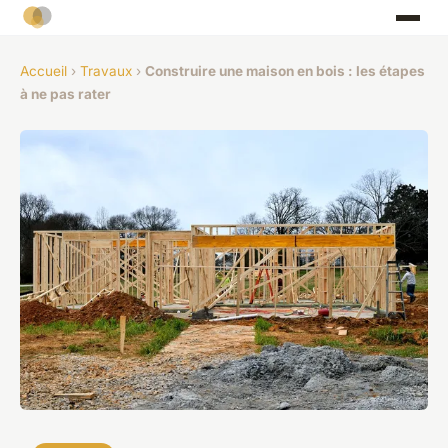
Accueil
›
Travaux
›
Construire une maison en bois : les étapes
à ne pas rater